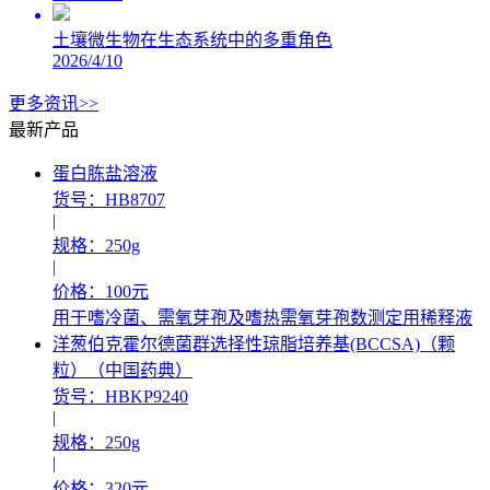
土壤微生物在生态系统中的多重角色
2026/4/10
更多资讯>>
最新产品
蛋白胨盐溶液
货号：HB8707
|
规格：250g
|
价格：100元
用于嗜冷菌、需氧芽孢及嗜热需氧芽孢数测定用稀释液
洋葱伯克霍尔德菌群选择性琼脂培养基(BCCSA)（颗
粒）（中国药典）
货号：HBKP9240
|
规格：250g
|
价格：320元