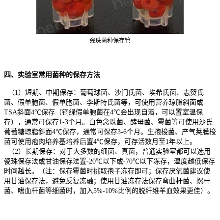
瓷珠菌种保存管
四、实验室常用菌种的保存方法
（1）短期、中期保存：葡萄球菌、沙门氏菌、埃希氏菌、志贺氏
菌、假单胞菌、假单胞菌、李斯特氏菌等，可使用营养琼脂斜面或
TSA斜面4℃保存（铜绿假单胞菌在4℃会出现自溶，可以置室温保
存），通常可保存1-3个月。白色念珠菌、酵母菌、霉菌等可使用沙氏
葡萄糖琼脂斜面4℃保存，通常可保存3-6个月。生孢梭菌、产气荚膜梭
菌可使用疱肉培养基培养后置4℃保存，可存活数月至1年以上。
（2）长期保存：对于大多数的细菌、真菌，普通实验室都可以选用
瓷珠保存法或甘油保存法置-20℃以下或-70℃以下冻存，温度越低保存
时间越长。（注：保存霉菌时挑取孢子冻存即可；保存厌氧菌建议使
用甘油保存法，避免反复冻融；使用甘油冻存法保存弯曲杆菌、螺杆
菌、嗜血杆菌等细菌时，加入5%-10%比例的脱纤维羊血效果更佳）。