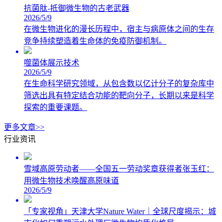
抗菌肽-抵御微生物的古老武器
2026/5/9
在微生物进化的漫长历程中，宿主与病原体之间的生存
竞争持续塑造着生命体的免疫防御机制。
噬菌体展示技术
2026/5/9
在生命科学研究领域，从包含数以亿计分子的复杂库中
筛选出具有特定结合功能的靶向分子，长期以来是科学
探索的重要课题。
更多文章>>
行业资讯
雪域高原劳动者——全国五一劳动奖章获得者张玉红：
用微生物技术唤醒高原味道
2026/5/9
「专家视角」天津大学Nature Water｜全球尺度揭示：城