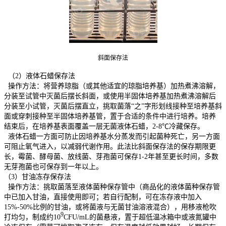
斜面保存法
（2）液体石蜡保存法
操作方法：将营养琼脂（或其他适宜的琼脂培养基）加热煮沸溶解，
分装至试管中灭菌后摆长斜面，或使用半固体培养基加热煮沸溶解后
分装至小试管，灭菌后摆直立，挑取菌落“之”字形划线接种至培养基斜
面或穿刺接种至半固体培养基管，置于合适的条件中进行培养。培养
结束后，在培养基表面覆盖一层无菌液体石蜡，2-8℃冷藏保存。
液体石蜡一方面可防止因培养基水分蒸发而引起菌种死亡，另一方面
可阻止氧气进入，以减弱代谢作用。此法比斜面保存法的保存期限更
长，霉菌、酵母菌、放线菌、芽孢菌可保存1-2年甚至更长时间，多数
无芽孢菌也可保存到一年以上。
（3）甘油冻存保存法
操作方法：挑取菌落至液体菌种保存管中（商品化的液体菌种保存管
中已加入甘油，直接使用即可；若自行配制，可在冻存液中加入
15%-50%比例的甘油，或将菌液与无菌甘油溶液混合），用移液枪吹
9
打均匀，制成约10
CFU/mL的菌悬液，置于超低温冰箱中或液氮罐中