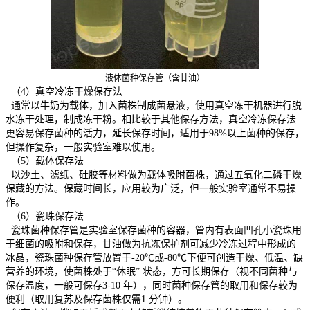
液体菌种保存管（含甘油）
（4）真空冷冻干燥保存法
通常以牛奶为载体，加入菌株制成菌悬液，使用真空冻干机器进行脱
水冻干处理，制成冻干粉。相比较于其他保存方法，真空冷冻保存法
更容易保存菌种的活力，延长保存时间，适用于98%以上菌种的保存，
但操作复杂，一般实验室难以使用。
（5）载体保存法
以沙土、滤纸、硅胶等材料做为载体吸附菌株，通过五氧化二磷干燥
保藏的方法。保藏时间长，应用较为广泛，但一般实验室通常不易操
作。
（6）瓷珠保存法
瓷珠菌种保存管是实验室保存菌种的容器，管内有表面凹孔小瓷珠用
于细菌的吸附和保存，甘油做为抗冻保护剂可减少冷冻过程中形成的
冰晶，瓷珠菌种保存管放置于-20℃或-80℃下便可创造干燥、低温、缺
营养的环境，使菌株处于“休眠” 状态，方可长期保存（视不同菌种与
保存温度，一般可保存3-10 年），同时菌种保存管的取用和保存较为
便利（取用复苏及保存菌株仅需1 分钟）。