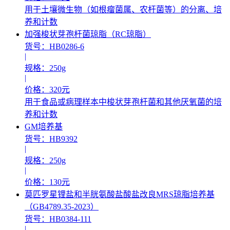
用于土壤微生物（如根瘤菌属、农杆菌等）的分离、培
养和计数
加强梭状芽孢杆菌琼脂（RC琼脂）
货号：HB0286-6
|
规格：250g
|
价格：320元
用于食品或病理样本中梭状芽孢杆菌和其他厌氧菌的培
养和计数
GM培养基
货号：HB9392
|
规格：250g
|
价格：130元
莫匹罗星锂盐和半胱氨酸盐酸盐改良MRS琼脂培养基
（GB4789.35-2023）
货号：HB0384-111
|