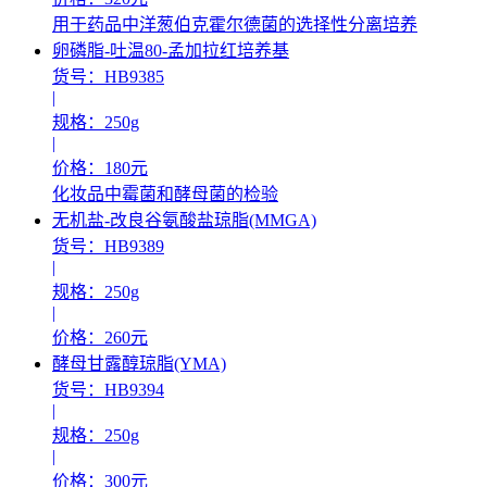
用于药品中洋葱伯克霍尔德菌的选择性分离培养
卵磷脂-吐温80-孟加拉红培养基
货号：HB9385
|
规格：250g
|
价格：180元
化妆品中霉菌和酵母菌的检验
无机盐-改良谷氨酸盐琼脂(MMGA)
货号：HB9389
|
规格：250g
|
价格：260元
酵母甘露醇琼脂(YMA)
货号：HB9394
|
规格：250g
|
价格：300元