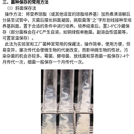
三、菌种保存的常用方法
（1）斜面保存法
操作方法：将营养琼脂（或其他适宜的琼脂培养基）加热煮沸溶解后
分装至试管中，灭菌后摆长斜面凝固，挑取菌落“之”字形划线接种至培
养基斜面，置于合适的条件中进行培养。培养结束后，置2-8℃冷藏保
存（部分菌株会在4℃产生自溶，如铜绿假单胞菌。副溶血性弧菌等，
可置室温保存）。
此法为实验室和工厂菌种室常用的保藏法，操作简单，使用方便，但
易变异，屡次传代会使微生物的代谢改变，而影响微生物的性状，污
染杂菌的机会亦较多。霉菌、酵母菌、放线菌和芽孢菌一般保存2-4个
月传代一次，细菌一般保存一个月传代一次。