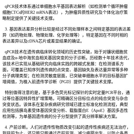
qPCR技术体系通过单细胞水平基因表达解析（如检测单个循环肿瘤
细胞CTCs的HER2 mRNA表达），为肿瘤异质性研究及个体化治疗策
略制定提供了关键技术支撑。
3. 基因表达差异分析比较是经过不同处理样本之间特定基因的表达差
异（如药物处理、物理处理、化学处理等），特定基因在不同时相的
表达差异以及cDNA芯片或差显结果的确证。
qPCR技术在遗传病临床转化领域的历史性突破，始于对镰状细胞贫
血症及α-地中海贫血相关基因突变的分子诊断。历经数十年技术迭代，
该技术已实现从基础研究向临床实践的跨越式发展：在检测谱系方
面，可覆盖已知序列遗传病的点突变、基因缺失及表达量异常等多种
分子病理类型；在检测灵敏度层面，已突破单细胞水平的目标基因扩
增阈值，为植入前遗传学诊断（PGD）提供了关键技术支撑。
特别值得注意的是，基于多色荧光标记探针的实时定量PCR平台，通
过等位基因特异性扩增策略，可精确区分目标位点的纯合突变与杂合
突变状态。该体系在复杂疾病研究领域已建立标准化检测流程，典型
应用包括胰岛素受体基因突变分析、载脂蛋白E（ApoE）基因多态性
检测等，为单基因遗传病的分子分型提供了高分辨率解决方案。
4. 产前诊断。人们对遗传性物质改变引起的遗传性疾病还无法治疗，
到目前为止，还只能只能通过产前监测，减少病婴出生，以防止各类