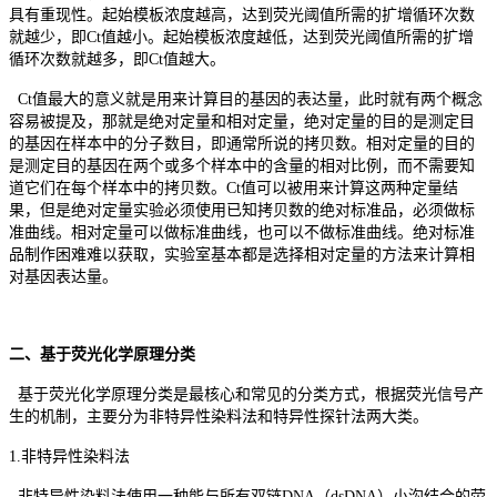
具有重现性。起始模板浓度越高，达到荧光阈值所需的扩增循环次数
就越少，即Ct值越小。起始模板浓度越低，达到荧光阈值所需的扩增
循环次数就越多，即Ct值越大。
Ct值最大的意义就是用来计算目的基因的表达量，此时就有两个概念
容易被提及，那就是绝对定量和相对定量，绝对定量的目的是测定目
的基因在样本中的分子数目，即通常所说的拷贝数。相对定量的目的
是测定目的基因在两个或多个样本中的含量的相对比例，而不需要知
道它们在每个样本中的拷贝数。Ct值可以被用来计算这两种定量结
果，但是绝对定量实验必须使用已知拷贝数的绝对标准品，必须做标
准曲线。相对定量可以做标准曲线，也可以不做标准曲线。绝对标准
品制作困难难以获取，实验室基本都是选择相对定量的方法来计算相
对基因表达量。
二、基于荧光化学原理分类
基于荧光化学原理分类是最核心和常见的分类方式，根据荧光信号产
生的机制，主要分为非特异性染料法和特异性探针法两大类。
1.非特异性染料法
非特异性染料法使用一种能与所有双链DNA（dsDNA）小沟结合的荧