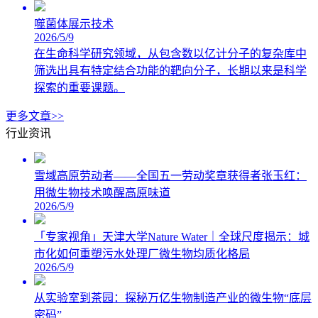
噬菌体展示技术
2026/5/9
在生命科学研究领域，从包含数以亿计分子的复杂库中
筛选出具有特定结合功能的靶向分子，长期以来是科学
探索的重要课题。
更多文章>>
行业资讯
雪域高原劳动者——全国五一劳动奖章获得者张玉红：
用微生物技术唤醒高原味道
2026/5/9
「专家视角」天津大学Nature Water｜全球尺度揭示：城
市化如何重塑污水处理厂微生物均质化格局
2026/5/9
从实验室到茶园：探秘万亿生物制造产业的微生物“底层
密码”