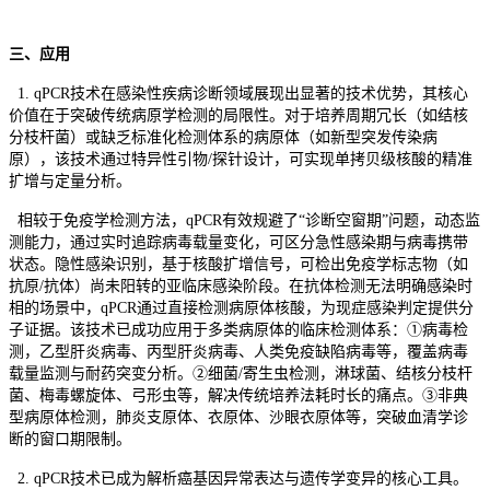
三、应用
1. qPCR技术在感染性疾病诊断领域展现出显著的技术优势，其核心
价值在于突破传统病原学检测的局限性。对于培养周期冗长（如结核
分枝杆菌）或缺乏标准化检测体系的病原体（如新型突发传染病
原），该技术通过特异性引物/探针设计，可实现单拷贝级核酸的精准
扩增与定量分析。
相较于免疫学检测方法，qPCR有效规避了“诊断空窗期”问题，动态监
测能力，通过实时追踪病毒载量变化，可区分急性感染期与病毒携带
状态。隐性感染识别，基于核酸扩增信号，可检出免疫学标志物（如
抗原/抗体）尚未阳转的亚临床感染阶段。在抗体检测无法明确感染时
相的场景中，qPCR通过直接检测病原体核酸，为现症感染判定提供分
子证据。该技术已成功应用于多类病原体的临床检测体系：①病毒检
测，乙型肝炎病毒、丙型肝炎病毒、人类免疫缺陷病毒等，覆盖病毒
载量监测与耐药突变分析。②细菌/寄生虫检测，淋球菌、结核分枝杆
菌、梅毒螺旋体、弓形虫等，解决传统培养法耗时长的痛点。③非典
型病原体检测，肺炎支原体、衣原体、沙眼衣原体等，突破血清学诊
断的窗口期限制。
2. qPCR技术已成为解析癌基因异常表达与遗传学变异的核心工具。