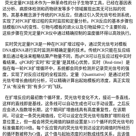
荧光定量PCR技术作为一种革命性的分子生物学工具，已经在基因表
达分析、病原体检测和药物研发等多个领域展现出其无可比拟的优
势。其基本概念源于传统的PCR反应，但通过引入荧光信号检测系统，
实现了对PCR扩增过程的实时监控和定量分析。PCR反应的基本步骤包
括模板DNA的变性、引物与模板的退火以及引物延伸三个主要阶段，
这些步骤在荧光定量PCR仪中通过精确控制的温度循环得以高效执行。
实时荧光定量PCR是一种在PCR扩增过程中，通过荧光信号对模板
DNA或RNA进行实时监测并精确定量的技术。传统PCR只能在反应结
束后通过电泳来粗略估算产物量不同，而qPCR可以在反应过程中实时
看结果。qPCR的“实时”和“定量”是其核心优势，实时（Real-time）是
指在每一轮PCR扩增循环中，系统都会同步检测并记录荧光信号的强
度，实现了对反应过程的全程监控。定量（Quantitative）是通过对荧
光信号增长曲线的分析，可以精确计算出起始模板的浓度，真正实现
了从“有没有”到“有多少”的飞跃。
在扩增反应的最初数个循环里，荧光信号变化不大，接近一条直线，
这样的直线即是基线，这条线可以自动生成也可以手动设置。之后反
应会进入指数增长期，这个期间扩增曲线具有高度重复性，在该期
间，可设定一条荧光阈值线，它可以设定在荧光信号指数扩增阶段任
意位置上，但一般会将荧光阈值的缺损设置是3-15个循环的荧光信号的
标准偏差的10倍。每个反应管内的荧光信号到达设定的阈值时所经历
的循环数被称为Ct值，这个值与起始浓度的对数成线性关系，且该值