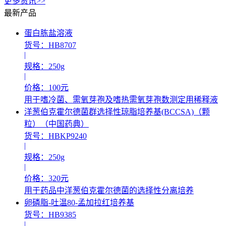
更多资讯>>
最新产品
蛋白胨盐溶液
货号：HB8707
|
规格：250g
|
价格：100元
用于嗜冷菌、需氧芽孢及嗜热需氧芽孢数测定用稀释液
洋葱伯克霍尔德菌群选择性琼脂培养基(BCCSA)（颗
粒）（中国药典）
货号：HBKP9240
|
规格：250g
|
价格：320元
用于药品中洋葱伯克霍尔德菌的选择性分离培养
卵磷脂-吐温80-孟加拉红培养基
货号：HB9385
|