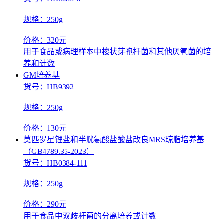
|
规格：250g
|
价格：320元
用于食品或病理样本中梭状芽孢杆菌和其他厌氧菌的培
养和计数
GM培养基
货号：HB9392
|
规格：250g
|
价格：130元
莫匹罗星锂盐和半胱氨酸盐酸盐改良MRS琼脂培养基
（GB4789.35-2023）
货号：HB0384-111
|
规格：250g
|
价格：290元
用于食品中双歧杆菌的分离培养或计数