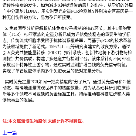
遗传性疾病的发生，如为减少X连锁遗传病患儿的出生，从孕妇的外周
血中分离胎儿DNA，用实时荧光定量PCR检测其Y性别决定区基因是一
种无创伤性的方法，易为孕妇所接受。
5. 免疫表型分析是解析机体免疫应答机制的核心环节，其中T细胞受
体（TCR）Vβ亚家族的定量分析已成为评估免疫稳态的重要生物学标
志。传统流式细胞术受限于抗体谱系覆盖率，而基于qPCR的技术革新
为该领域提供了新范式。1997年Lang等研究者建立的改良方案，通过
引入荧光共振能量转移（FRET）探针系统，创新性地将下游引物与检
测探针共价偶联，构建了多通道并行检测平台。该体系针对不同Vβ亚
家族设计特异性上游引物，通过实时监测扩增曲线的荧光信号特征，
实现了单管反应体系内多个免疫表型的绝对定量分析。
实时荧光定量PCR如同一把高精度的“分子尺”，通过荧光信号和Ct值
动态、精确地测量微观世界中的核酸数量，成为从基础科研到临床诊
断等多个领域不可或缺的黄金标准工具，持续推动着科技进步和人类
健康事业的发展。
注:本文属海博生物原创,未经允许不得转载。
上一篇