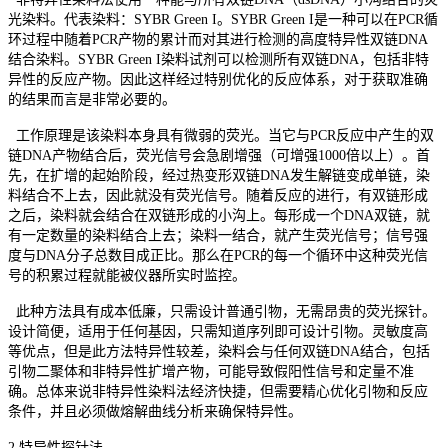
光染料。代表染料：SYBR Green I。SYBR Green I是一种可以在PCR循
环过程中随着PCR产物的累计而对其进行检测的高度特异性双链DNA
结合染料。SYBR Green I染料试剂可以检测所有双链DNA，包括非特
异性的反应产物。因此这样经过特别优化的反应体系，对于获取准确
的结果而言是非常必要的。
工作原理是该染料本身具有微弱的荧光。当它与PCR反应中产生的双
链DNA产物结合后，荧光信号会急剧增强（可增强1000倍以上）。首
先，在扩增的起始阶段，经过热变形双链DNA发生解链变成单链，染
料结合不上去，因此就没有荧光信号。随着反应的进行，有双链形成
之后，染料就会结合在双链形成的小沟上。每形成一个DNA双链，就
有一定数量的染料结合上去；染料一结合，就产生荧光信号；信号强
度与DNA分子总数目成正比。那么在PCR的每一个循环中这种荧光信
号的积累过程就能被仪器所实时监控。
此种方法具有成本低廉，只需设计普通引物，无需昂贵的荧光探针。
设计简便，适用于任何基因，只需知道序列即可设计引物。灵敏度高
等优点，但是此方法特异性较差，染料会与任何双链DNA结合，包括
引物二聚体和非特异性扩增产物，可能导致假阳性信号和定量不准
确。总体来说非特异性染料法经济快捷，但需要精心优化引物和反应
条件，并且必须做熔解曲线分析来确保特异性。
2.特异性探针法