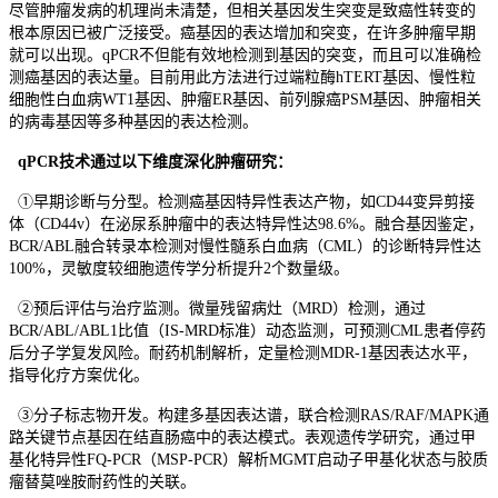
尽管肿瘤发病的机理尚未清楚，但相关基因发生突变是致癌性转变的
根本原因已被广泛接受。癌基因的表达增加和突变，在许多肿瘤早期
就可以出现。qPCR不但能有效地检测到基因的突变，而且可以准确检
测癌基因的表达量。目前用此方法进行过端粒酶hTERT基因、慢性粒
细胞性白血病WT1基因、肿瘤ER基因、前列腺癌PSM基因、肿瘤相关
的病毒基因等多种基因的表达检测。
qPCR技术通过以下维度深化肿瘤研究：
①早期诊断与分型。检测癌基因特异性表达产物，如CD44变异剪接
体（CD44v）在泌尿系肿瘤中的表达特异性达98.6%。融合基因鉴定，
BCR/ABL融合转录本检测对慢性髓系白血病（CML）的诊断特异性达
100%，灵敏度较细胞遗传学分析提升2个数量级。
②预后评估与治疗监测。微量残留病灶（MRD）检测，通过
BCR/ABL/ABL1比值（IS-MRD标准）动态监测，可预测CML患者停药
后分子学复发风险。耐药机制解析，定量检测MDR-1基因表达水平，
指导化疗方案优化。
③分子标志物开发。构建多基因表达谱，联合检测RAS/RAF/MAPK通
路关键节点基因在结直肠癌中的表达模式。表观遗传学研究，通过甲
基化特异性FQ-PCR（MSP-PCR）解析MGMT启动子甲基化状态与胶质
瘤替莫唑胺耐药性的关联。