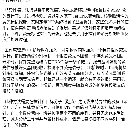
特异性探针法通过采用荧光探针在PCR循环过程中随着特定PCR产物
的累计而对其进行检测。通过引入基于Taq DNA聚合酶5’核酸酶活性的
荧光标记探针，实时定量PCR系统得到了显著提升。这些荧光探针的使
用，使得实时定量的方法得到了发展，实现了仅对特定扩增产物的检
测。此外，荧光标记探针的开发，也免去了用于探针降解分析的PCR反
应后处理过程。
工作原理是PCR扩增时在加入一对引物的同时加入一个特异性的荧光
探针，该探针两端分别标记一个报告荧光基团和一个淬灭荧光基团。
开始时，探针完整地结合在DNA任意一条单链上，报告基团发射的荧
光信号被淬灭基团吸收，检测不到荧光信号；PCR扩增时，Taq酶将探
针酶切降解，使报告荧光基团和淬灭荧光基团分离，从而荧光监测系
统可接收到荧光信号，即每经过一个循环，就会有更多的报告基因染
料分子从各自的探针上切断，荧光强度会随着合成的扩增片段数量的
增加而增加。
此种方法需要在探针和目标分子（靶点）之间发生特异性的水解（杂
交），方可生成荧光信号，可使用明显不同的报告基因染料标记探
针，在一个反应管内扩增并检测两个不同的序列，并且无需PCR后处
理，减少分析工作量并节省材料成本。但是需要根据不同的序列，合
成不同的探针。