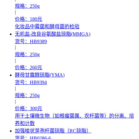
规格：250g
|
价格：180元
化妆品中霉菌和酵母菌的检验
无机盐-改良谷氨酸盐琼脂(MMGA)
货号：HB9389
|
规格：250g
|
价格：260元
酵母甘露醇琼脂(YMA)
货号：HB9394
|
规格：250g
|
价格：300元
用于土壤微生物（如根瘤菌属、农杆菌等）的分离、培
养和计数
加强梭状芽孢杆菌琼脂（RC琼脂）
货号：HB0286-6