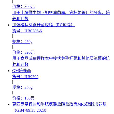
|
价格：300元
用于土壤微生物（如根瘤菌属、农杆菌等）的分离、培
养和计数
加强梭状芽孢杆菌琼脂（RC琼脂）
货号：HB0286-6
|
规格：250g
|
价格：320元
用于食品或病理样本中梭状芽孢杆菌和其他厌氧菌的培
养和计数
GM培养基
货号：HB9392
|
规格：250g
|
价格：130元
莫匹罗星锂盐和半胱氨酸盐酸盐改良MRS琼脂培养基
（GB4789.35-2023）