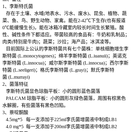
1、李斯特氏菌
存在于土壤、水域(地表水、污水、废水)、昆虫、植物、蔬
菜、鱼、鸟、野生动物、家禽。能在2-42℃下生存(也有报道
0℃能缓慢生长)，能在冰箱冷藏室内较长时间生长繁殖。酸
性、碱性条件下都适应。带菌较高的食品有：牛奶和乳制品；
肉类(特别是牛肉)；蔬菜；沙拉；海产品；冰淇凌等。
目前国际上公认的李斯特菌共有七个菌株：单核细胞增生李
斯特菌 (L.monocytogenes)；绵羊李斯特菌 (L.iuanuii)；英诺克
李斯特菌 (L.innocua)；威尔斯李斯特菌 (L.innocua)；西尔李斯
特菌 (L.seeligeri)；格氏李斯特菌 (L.grayi)；默氏李斯特
菌 (L.murrayi)
2、菌落特征
李斯特氏菌显色琼脂平板：小的圆形蓝色菌落
PALCAM 琼脂平板：小的圆形灰绿色菌落，周围有棕黑色
水解圈，有些菌落有黑色凹陷。
3、萘啶酮酸
4.5mg*5 每一支添加于225ml李氏菌增菌液中制成LB1
4.0 mg*5 每一支添加于200ml李氏菌增菌液中制成LB2