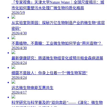
「专家视角」天津大学Nature Water｜全球尺度揭示：城
市化如何重塑污水处理厂微生物均质化格局
2026/5/9
从实验室到茶园：探秘万亿生物制造产业的微生物“底层
密码”
2026/4/30
不靠植物，不靠糖：工业微生物如何学会“用光造物”？
2026/4/30
最新健康研究：肠道微生物组变化或预示帕金森病进展
2026/4/24
细菌不是敌人：你身上住着一个“微生物军团”
2026/4/24
远古微生物竟能互惠共生
2026/4/17
科学研究与科学普及的“双向奔赴”——《演化：微生物