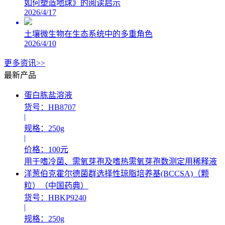
如何塑造地球》的阅读启示
2026/4/17
土壤微生物在生态系统中的多重角色
2026/4/10
更多资讯>>
最新产品
蛋白胨盐溶液
货号：HB8707
|
规格：250g
|
价格：100元
用于嗜冷菌、需氧芽孢及嗜热需氧芽孢数测定用稀释液
洋葱伯克霍尔德菌群选择性琼脂培养基(BCCSA)（颗
粒）（中国药典）
货号：HBKP9240
|
规格：250g