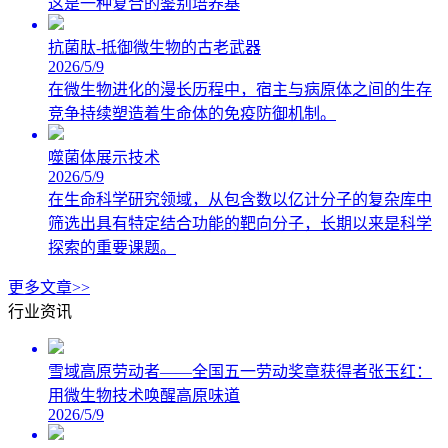
这是一种复合的鉴别培养基
抗菌肽-抵御微生物的古老武器
2026/5/9
在微生物进化的漫长历程中，宿主与病原体之间的生存
竞争持续塑造着生命体的免疫防御机制。
噬菌体展示技术
2026/5/9
在生命科学研究领域，从包含数以亿计分子的复杂库中
筛选出具有特定结合功能的靶向分子，长期以来是科学
探索的重要课题。
更多文章>>
行业资讯
雪域高原劳动者——全国五一劳动奖章获得者张玉红：
用微生物技术唤醒高原味道
2026/5/9