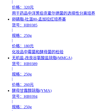
|
价格：320元
用于药品中洋葱伯克霍尔德菌的选择性分离培养
卵磷脂-吐温80-孟加拉红培养基
货号：HB9385
|
规格：250g
|
价格：180元
化妆品中霉菌和酵母菌的检验
无机盐-改良谷氨酸盐琼脂(MMGA)
货号：HB9389
|
规格：250g
|
价格：260元
酵母甘露醇琼脂(YMA)
货号：HB9394
|
规格：250g