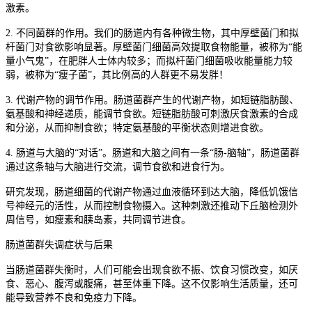
激素。
2. 不同菌群的作用。我们的肠道内有各种微生物，其中厚壁菌门和拟
杆菌门对食欲影响显著。厚壁菌门细菌高效提取食物能量，被称为“能
量小气鬼”，在肥胖人士体内较多；而拟杆菌门细菌吸收能量能力较
弱，被称为“瘦子菌”，其比例高的人群更不易发胖！
3. 代谢产物的调节作用。肠道菌群产生的代谢产物，如短链脂肪酸、
氨基酸和神经递质，能调节食欲。短链脂肪酸可刺激厌食激素的合成
和分泌，从而抑制食欲；特定氨基酸的平衡状态则增进食欲。
4. 肠道与大脑的“对话”。肠道和大脑之间有一条“肠-脑轴”，肠道菌群
通过这条轴与大脑进行交流，调节食欲和进食行为。
研究发现，肠道细菌的代谢产物通过血液循环到达大脑，降低饥饿信
号神经元的活性，从而控制食物摄入。这种刺激还推动下丘脑检测外
周信号，如瘦素和胰岛素，共同调节进食。
肠道菌群失调症状与后果
当肠道菌群失衡时，人们可能会出现食欲不振、饮食习惯改变，如厌
食、恶心、腹泻或腹痛，甚至体重下降。这不仅影响生活质量，还可
能导致营养不良和免疫力下降。