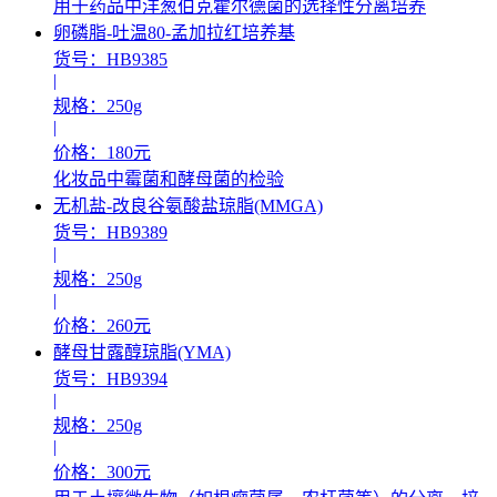
用于药品中洋葱伯克霍尔德菌的选择性分离培养
卵磷脂-吐温80-孟加拉红培养基
货号：HB9385
|
规格：250g
|
价格：180元
化妆品中霉菌和酵母菌的检验
无机盐-改良谷氨酸盐琼脂(MMGA)
货号：HB9389
|
规格：250g
|
价格：260元
酵母甘露醇琼脂(YMA)
货号：HB9394
|
规格：250g
|
价格：300元