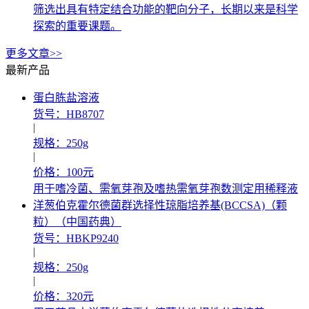
筛选出具有特定结合功能的靶向分子，长期以来是科学
探索的重要课题。
更多文章>>
最新产品
蛋白胨盐溶液
货号：HB8707
|
规格：250g
|
价格：100元
用于嗜冷菌、需氧芽孢及嗜热需氧芽孢数测定用稀释液
洋葱伯克霍尔德菌群选择性琼脂培养基(BCCSA)（颗
粒）（中国药典）
货号：HBKP9240
|
规格：250g
|
价格：320元