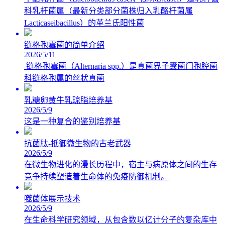
科乳杆菌属（最新分类部分菌株归入乳酪杆菌属
Lacticaseibacillus）的革兰氏阳性菌
链格孢霉菌的简单介绍
2026/5/11
链格孢霉菌（Alternaria spp.）是真菌界子囊菌门孢腔菌
科链格孢属的丝状真菌
乳糖卵黄牛乳琼脂培养基
2026/5/9
这是一种复合的鉴别培养基
抗菌肽-抵御微生物的古老武器
2026/5/9
在微生物进化的漫长历程中，宿主与病原体之间的生存
竞争持续塑造着生命体的免疫防御机制。
噬菌体展示技术
2026/5/9
在生命科学研究领域，从包含数以亿计分子的复杂库中