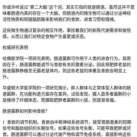
你或许听说过“第二大脑”这个词，其实它指的就是肠道。虽然这并不意
味着肠道内真的存在一个大脑，但肠道内的微生物可以通过分泌神经
活性物质和短链脂肪酸来影响我们的食欲、进食习惯和情绪。
这些微生物通过复杂的相互作用，掌控着我们的新陈代谢需求和愉悦
感，从而让我们对特定食物产生喜爱或厌恶。
权威研究表明
哈佛医学院一项研究表明，肠道菌群可作用于人类的进食行为，其原
因在于，肠道菌群能调节与食欲有关的激素分泌。因此将肥胖老鼠的
肠道菌群移植至无菌老鼠体内，则这些老鼠的体重及食欲会明显上
升。
华盛顿大学医学院的一项研究揭示，胖人群体与正常体型人群体的肠
道菌群，在功能构造方面存在差异。试验发现，摄入苗条者菌群的小
鼠维持了纤细体态，而摄取肥胖者菌群的小鼠，则逐渐发福。
肠道菌群如何影响食欲？
1. 食欲的调节机制。食欲由中枢神经系统调节，接受胃肠激素的短期
信号和脂肪组织的长期信号。如果这些信号失衡，可能导致肥胖或厌
食。肠道菌群可以通过分泌代谢产物和调节免疫系统，直接影响这些