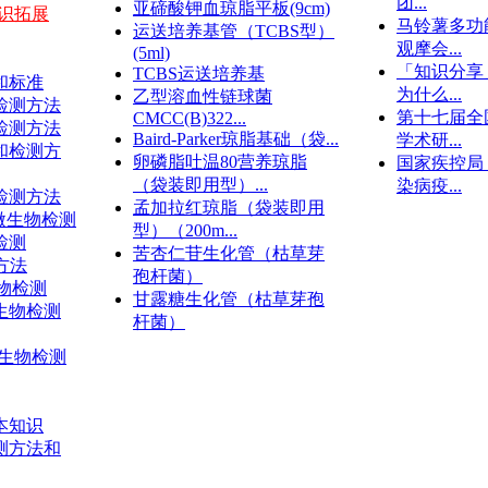
团...
亚碲酸钾血琼脂平板(9cm)
识拓展
马铃薯多功
运送培养基管（TCBS型）
观摩会...
(5ml)
「知识分享
TCBS运送培养基
和标准
为什么...
乙型溶血性链球菌
检测方法
第十七届全
CMCC(B)322...
检测方法
Baird-Parker琼脂基础（袋...
学术研...
和检测方
卵磷脂吐温80营养琼脂
国家疾控局
（袋装即用型）...
染病疫...
检测方法
孟加拉红琼脂（袋装即用
8微生物检测
型）（200m...
检测
苦杏仁苷生化管（枯草芽
方法
孢杆菌）
物检测
甘露糖生化管（枯草芽孢
微生物检测
杆菌）
微生物检测
本知识
测方法和