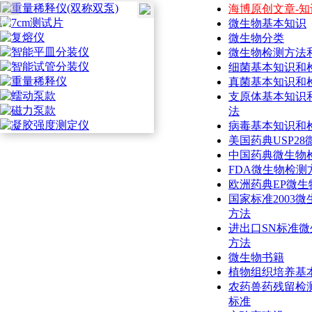
广
海博原创文章-知
告
微生物基本知识
微生物分类
微生物检测方法
细菌基本知识和
真菌基本知识和
支原体基本知识
法
病毒基本知识和
美国药典USP2
中国药典微生物
FDA微生物检测
欧洲药典EP微生
国家标准2003
方法
进出口SN标准
方法
微生物书籍
植物组织培养基
农药兽药残留检
标准