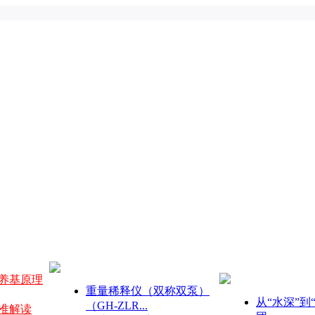
培养基原理
重量稀释仪（双称双泵）
从“水深”到
（GH-ZLR...
准解读