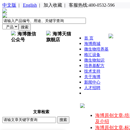
中文版
|
English
|
加入收藏
|
客服热线:400-0532-596
海博微信
海博天猫
首 页
公众号
旗舰店
海博商城
微生物培养基
格汇设备
微生物知识
培养基配方
技术支持
关于海博
新闻中心
人才招聘
文章检索
海博原创文章-
及介绍
海博原创文章-标