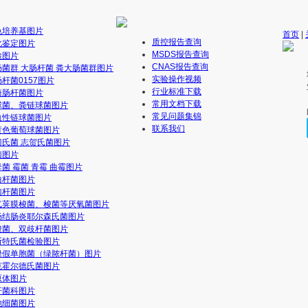
色培养基图片
首页
|
质控报告查询
化鉴定图片
MSDS报告查询
检图片
CNAS报告查询
肠菌群 大肠杆菌 粪大肠菌群图片
实验操作视频
杆菌0157图片
行业标准下载
崎肠杆菌图片
常用文档下载
球菌、粪链球菌图片
常见问题集锦
血性链球菌图片
联系我们
黄色葡萄球菌图片
门氏菌 志贺氏菌图片
菌图片
菌 霉菌 青霉 曲霉图片
曲杆菌图片
孢杆菌图片
气荚膜梭菌、梭菌等厌氧菌图片
肠结肠炎耶尔森氏菌图片
酸菌、双歧杆菌图片
斯特氏菌检验图片
绿假单胞菌（绿脓杆菌）图片
克霍尔德氏菌图片
原体图片
杆菌科图片
他细菌图片