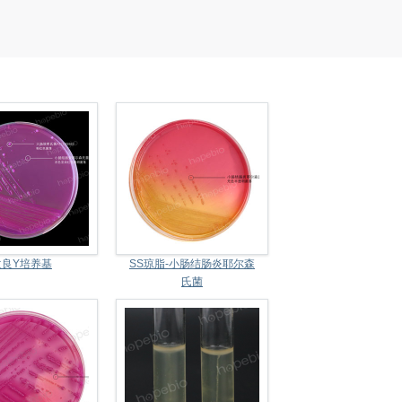
改良Y培养基
SS琼脂-小肠结肠炎耶尔森
氏菌