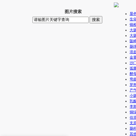
图片搜索
显
生
镜
大
大肠
阪
肠
溶
金
沙
弧
酵母
弯
芽
产
小
乳
李
铜
伯
支
肠
其