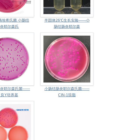
大肠埃希氏菌 小肠结
半固体26℃生长实验——小
炎耶尔森氏
肠结肠炎耶尔森
炎耶尔森氏菌——
小肠结肠炎耶尔森氏菌——
改良Y培养基
CIN-1琼脂