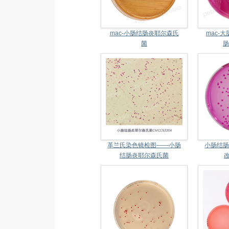
mac-小肠结肠炎耶尔森氏
mac-
菌
肠
革兰氏染色镜检图——小肠
小肠结肠
结肠炎耶尔森氏菌