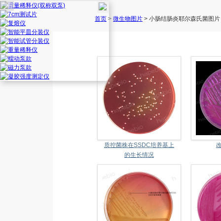
广告
首页
>
微生物图片
> 小肠结肠炎耶尔森氏菌图片
质控菌株在SSDC培养基上
的生长情况