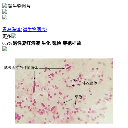
微生物图片
青岛海博/
微生物图片/
更多
0.5%碱性复红溶液-生化-镜检-芽孢杆菌