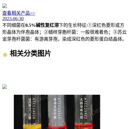
查看相关产品>>
2023-06-30
不同细菌在
0.5%碱性复红溶
下的生长特征:①深红色菱形或方
形晶体为伴孢晶体；②蜡样芽胞杆菌：一般很难着色；③苏云
金芽孢杆菌菌：有游离芽孢，染成深红色的菱形蛋白结晶体。
相关分类图片
生化鉴定图片
镜检图片
芽孢杆菌图片