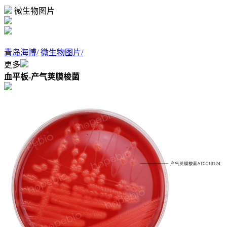
微生物图片
青岛海博/
微生物图片/
更多
血平板-产气荚膜梭菌