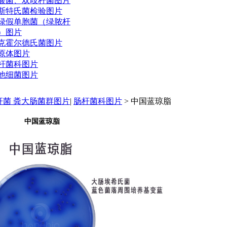
酸菌、双歧杆菌图片
斯特氏菌检验图片
绿假单胞菌（绿脓杆
）图片
克霍尔德氏菌图片
原体图片
杆菌科图片
他细菌图片
杆菌 粪大肠菌群图片
|
肠杆菌科图片
> 中国蓝琼脂
中国蓝琼脂