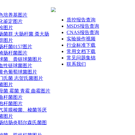
色培养基图片
质控报告查询
化鉴定图片
MSDS报告查询
检图片
CNAS报告查询
肠菌群 大肠杆菌 粪大肠
实验操作视频
群图片
行业标准下载
肠杆菌0157图片
常用文档下载
崎肠杆菌图片
常见问题集锦
球菌、粪链球菌图片
联系我们
血性链球菌图片
黄色葡萄球菌图片
门氏菌 志贺氏菌图片
菌图片
母菌 霉菌 青霉 曲霉图片
曲杆菌图片
孢杆菌图片
气荚膜梭菌、梭菌等厌
菌图片
肠结肠炎耶尔森氏菌图