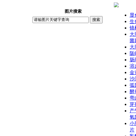
图片搜索
显
生
镜
大
菌
大
阪
肠
溶
金
沙
弧
酵
弯
芽
产
氧
小
片