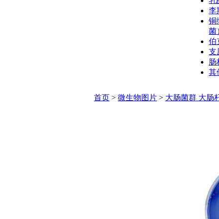
乳
李
铜
菌
伯
支
肠
其
首页
>
微生物图片
>
大肠菌群 大肠