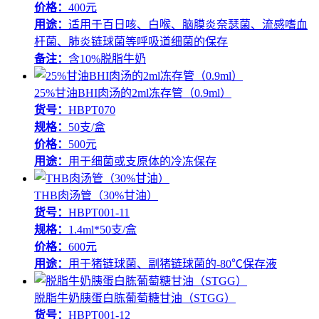
价格：
400元
用途：
适用于百日咳、白喉、脑膜炎奈瑟菌、流感嗜血
杆菌、肺炎链球菌等呼吸道细菌的保存
备注：
含10%脱脂牛奶
25%甘油BHI肉汤的2ml冻存管（0.9ml）
货号：
HBPT070
规格：
50支/盒
价格：
500元
用途：
用于细菌或支原体的冷冻保存
THB肉汤管（30%甘油）
货号：
HBPT001-11
规格：
1.4ml*50支/盒
价格：
600元
用途：
用于猪链球菌、副猪链球菌的-80℃保存液
脱脂牛奶胰蛋白胨葡萄糖甘油（STGG）
货号：
HBPT001-12