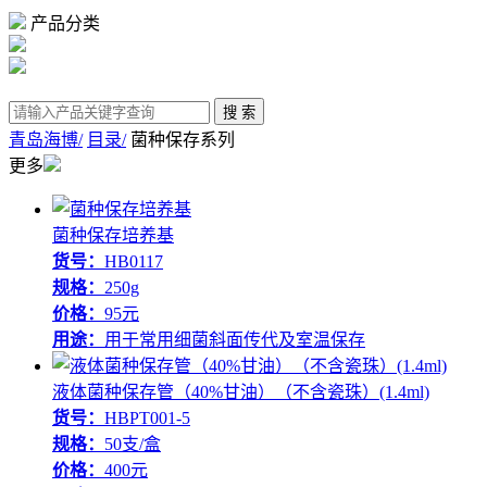
产品分类
青岛海博/
目录/
菌种保存系列
更多
菌种保存培养基
货号：
HB0117
规格：
250g
价格：
95元
用途：
用于常用细菌斜面传代及室温保存
液体菌种保存管（40%甘油）（不含瓷珠）(1.4ml)
货号：
HBPT001-5
规格：
50支/盒
价格：
400元