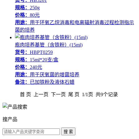
货号：
HB5201
规格：
250g
价格：
80元
用途：
用于环氧乙烷消毒和电离辐射消毒过程检测指示
菌的培养
庖肉培养基管（含铁粉）(15ml)
货号：
HBPT0259
规格：
15ml*20支/盒
价格：
240元
用途：
用于厌氧菌的增菌培养
备注：
已加铁粉及液体石蜡
首 页 上一页 下一页 尾 页 1/1页 共9个记录
搜产品