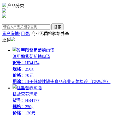
产品分类
青岛海博/
目录/
商业无菌检验培养基
更多
溴甲酚紫葡萄糖肉汤
货号：
HB4174
规格：
250g
价格：
70元
用途：
用于低酸性罐头食品商业无菌检验（GB标准）
锰盐营养琼脂
货号：
HB4177
规格：
250g
价格：
120元