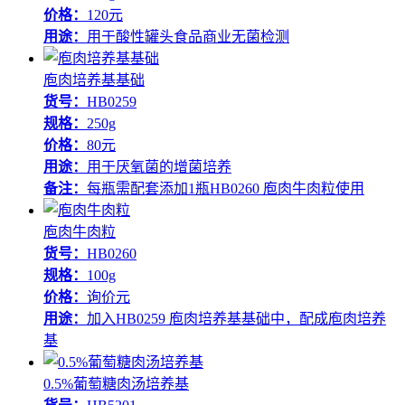
价格：
120元
用途：
用于酸性罐头食品商业无菌检测
庖肉培养基基础
货号：
HB0259
规格：
250g
价格：
80元
用途：
用于厌氧菌的增菌培养
备注：
每瓶需配套添加1瓶HB0260 庖肉牛肉粒使用
庖肉牛肉粒
货号：
HB0260
规格：
100g
价格：
询价元
用途：
加入HB0259 庖肉培养基基础中，配成庖肉培养
基
0.5%葡萄糖肉汤培养基