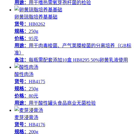
用途：
用于嗜热需氧芽孢杆菌的检验
卵黄琼脂培养基基础
货号：
HB0262
规格：
250g
价格：
95元
用途：
用于肉毒梭菌、产气荚膜梭菌的分离培养（GB标
准）
备注：
每瓶需配套添加10盒 HB8295 50%卵黄乳液使用
酸性肉汤
货号：
HB4175
规格：
250g
价格：
80元
用途：
用于酸性罐头食品商业无菌检验
麦芽浸膏汤
货号：
HB4176
规格：
200g