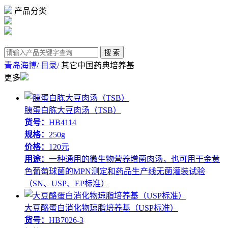
产品分类
青岛海博/
目录/
其它中国药典培养基
更多
胰蛋白胨大豆肉汤（TSB）
货号：
HB4114
规格：
250g
价格：
120元
用途：
一种通用的微生物营养增菌肉汤，也可用于金黄
色葡萄球菌的MPN测定和药品生产线无菌灌装试验
（SN、USP、EP标准）
大豆酪蛋白消化物琼脂培养基（USP标准）
货号：
HB7026-3