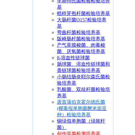
李斯特氏菌检验检验培养
基
蜡样芽孢杆菌检验培养基
大肠杆菌O157检验培养
基
弯曲杆菌检验培养基
阪崎肠杆菌检验培养基
产气荚膜梭菌、肉毒梭
菌、厌氧菌检验培养基
β-溶血性链球菌
肠球菌、溶血性链球菌和
粪链球菌检验培养基
小肠结肠炎耶尔森氏菌检
验培养基
乳酸菌、双歧杆菌检验培
养基
唐菖蒲伯克霍尔德氏菌
(椰毒假单胞菌酵米面亚
种）检验培养基
铜绿假单胞菌（绿脓杆
菌）
创伤弧菌检测培养基