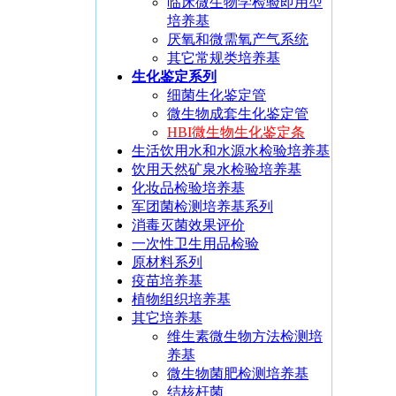
临床微生物学检验即用型
培养基
厌氧和微需氧产气系统
其它常规类培养基
生化鉴定系列
细菌生化鉴定管
微生物成套生化鉴定管
HBI微生物生化鉴定条
生活饮用水和水源水检验培养基
饮用天然矿泉水检验培养基
化妆品检验培养基
军团菌检测培养基系列
消毒灭菌效果评价
一次性卫生用品检验
原材料系列
疫苗培养基
植物组织培养基
其它培养基
维生素微生物方法检测培
养基
微生物菌肥检测培养基
结核杆菌