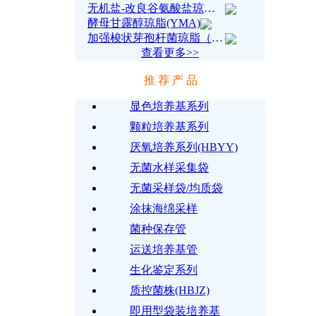
无机盐-改良谷氨酸盐琼脂(MMGA)
酵母甘露醇琼脂(YMA)
加强梭状芽孢杆菌琼脂（RC琼脂）
查看更多>>
推 荐 产 品
显色培养基系列
颗粒培养基系列
厌氧培养系列(HBYY)
无菌水样采集袋
无菌采样袋/均质袋
涂抹海绵采样
菌种保存管
运送培养基管
生化鉴定系列
质控菌株(HBJZ)
即用型袋装培养基