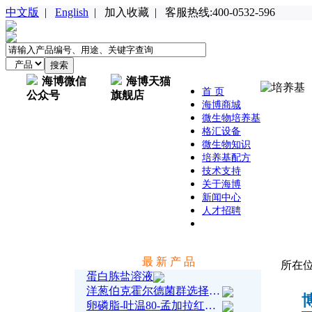
中文版
|
English
|
加入收藏
|
客服热线:400-0532-596
海博微信
海博天猫
首 页
公众号
旗舰店
海博商城
微生物培养基
格汇设备
微生物知识
培养基配方
技术支持
关于海博
新闻中心
人才招聘
最 新 产 品
所在
蛋白胨盐溶液
洋葱伯克霍尔德菌群选择性琼脂培养基(BCCSA)（颗粒）（中国药典）
卵磷脂-吐温80-孟加拉红培养基