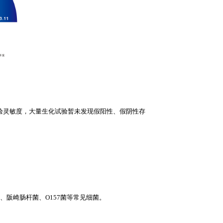
验灵敏度，大量生化试验暂未发现假阳性、假阴性存
、阪崎肠杆菌、O157菌等常见细菌。