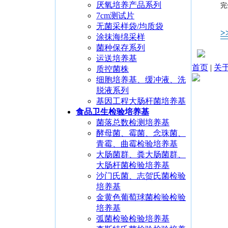
厌氧培养产品系列
完
7cm测试片
无菌采样袋/均质袋
涂抹海绵采样
菌种保存系列
运送培养基
首页
|
关
质控菌株
细胞培养基、缓冲液、洗
脱液系列
基因工程大肠杆菌培养基
食品卫生检验培养基
菌落总数检测培养基
酵母菌、霉菌、念珠菌、
青霉、曲霉检验培养基
大肠菌群、粪大肠菌群、
大肠杆菌检验培养基
沙门氏菌、志贺氏菌检验
培养基
金黄色葡萄球菌检验检验
培养基
弧菌检验检验培养基