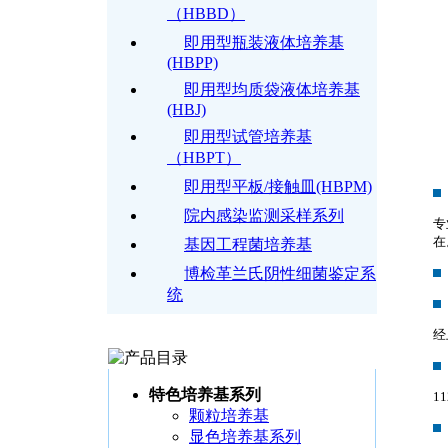
（HBBD）
即用型瓶装液体培养基
(HBPP)
即用型均质袋液体培养基
(HBJ)
即用型试管培养基
（HBPT）
即用型平板/接触皿(HBPM)
院内感染监测采样系列
专
在
基因工程菌培养基
博检革兰氏阴性细菌鉴定系
统
经
特色培养基系列
1
颗粒培养基
显色培养基系列