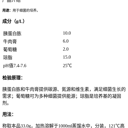
产品介绍
用途：
用于细菌的培养。
成分（g/L）
10.0
胰蛋白胨
6.0
牛肉膏
2.0
葡萄糖
15.0
琼脂
pH值7.4-7.6
25℃
检验原理：
胰蛋白胨和牛肉膏提供碳源、氮源和维生素，满足细菌生长的
需求；葡萄糖可为多种细菌提供能源；琼脂是培养基的凝固
剂。
用法：
称取本品33.0g，加热溶解于1000ml蒸馏水中，分装，121℃高