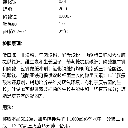
0.01
氯化钠
20.0
琼脂
0.0067
硫酸锰
1.0
吐温80
pH值7.2±0.1
25℃
检验原理：
蛋白胨、肝浸粉、牛肉浸粉、酵母浸粉、胰酪蛋白胨和大豆胨
提供氮源、维生素和生长因子；葡萄糖提供碳源；磷酸氢二钾
和磷酸二氢钾做缓冲剂；氯化钠维持均衡的渗透压；硫酸锰、
硫酸镁、硫酸亚铁可提供双歧杆菌生长的微量元素；L-半胱氨
酸为还原剂，辅助培养基维持厌氧环境，有利于厌氧菌的生
长；吐温80可促进双歧杆菌的生长并能中和一些有毒成分；琼
脂是培养基的凝固剂。
用法：
称取本品56.23g，加热搅拌溶解于1000ml蒸馏水中，分装三角
瓶，121℃高压灭菌15分钟，备用。