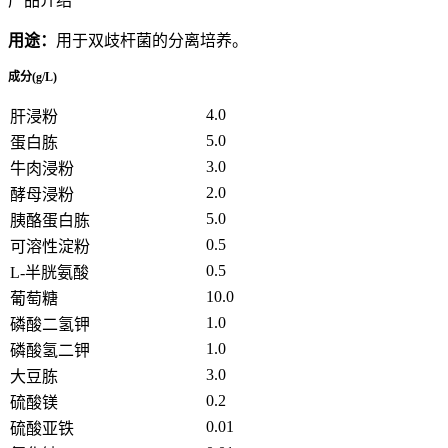
产品介绍
用途：
用于双歧杆菌的分离培养。
成分
(g/L)
4.0
肝浸粉
5.0
蛋白胨
3.0
牛肉浸粉
2.0
酵母浸粉
5.0
胰酪蛋白胨
0.5
可溶性淀粉
0.5
L-半胱氨酸
10.0
葡萄糖
1.0
磷酸二氢钾
1.0
磷酸氢二钾
3.0
大豆胨
0.2
硫酸镁
0.01
硫酸亚铁