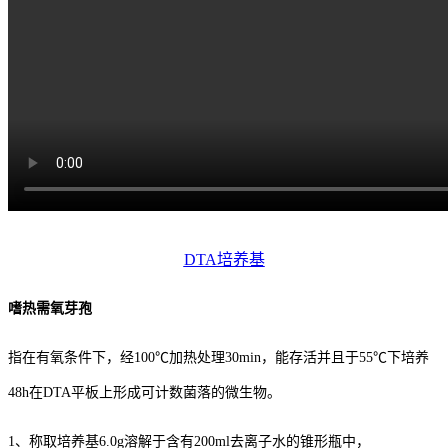
DTA培养基
嗜热需氧芽孢
指在有氧条件下，经100℃加热处理30min，能存活并且于55℃下培养
48h在DTA平板上形成可计数菌落的微生物。
1、称取培养基6.0g溶解于含有200ml去离子水的锥形瓶中，