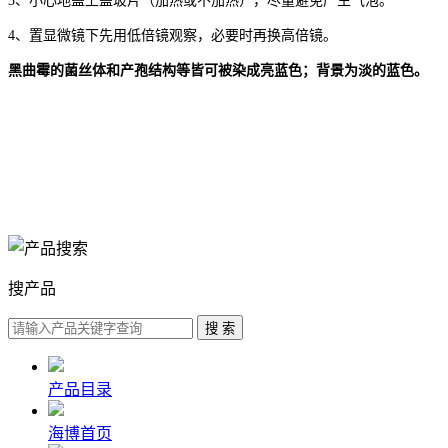
3、小心地盖上盖玻片（加热或不加热），尽量避免产生气泡。
4、置显微镜下先用低倍镜观察，必要时再换高倍镜。
黑曲霉的菌丝体和产孢结构等皆可被染成亮蓝色；背景为淡的蓝色。
搜产品
产品目录
海博首页