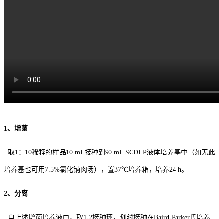
1、增菌
取1：10稀释的样品10 mL接种到90 mL SCDLP液体培养基中（如无此
培养基也可用7.5%氯化钠肉汤），置37℃培养箱，培养24 h。
2、分离
自上述增菌培养液中，取1-2接种环，划线接种在Baird-Parker氏培养