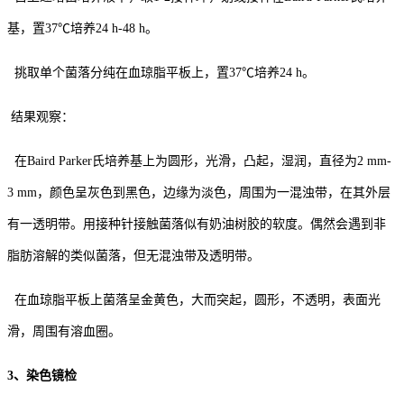
基，置37℃培养24 h-48 h。
挑取单个菌落分纯在血琼脂平板上，置37℃培养24 h。
结果观察：
在Baird Parker氏培养基上为圆形，光滑，凸起，湿润，直径为2 mm-
3 mm，颜色呈灰色到黑色，边缘为淡色，周围为一混浊带，在其外层
有一透明带。用接种针接触菌落似有奶油树胶的软度。偶然会遇到非
脂肪溶解的类似菌落，但无混浊带及透明带。
在血琼脂平板上菌落呈金黄色，大而突起，圆形，不透明，表面光
滑，周围有溶血圈。
3、染色镜检